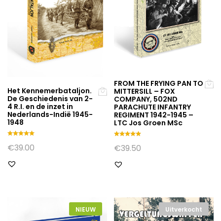
FROM THE FRYING PAN TO
Het Kennemerbataljon.
MITTERSILL – FOX
De Geschiedenis van 2-
COMPANY, 502ND
4 R.I. en de inzet in
PARACHUTE INFANTRY
Nederlands-Indië 1945-
REGIMENT 1942-1945 –
1948
LTC Jos Groen MSc
Gewaarde
Gewaarde
€
39.00
€
39.50
erd
erd
5.00
5.00
uit 5
uit 5
NIEUW
Uitverkocht