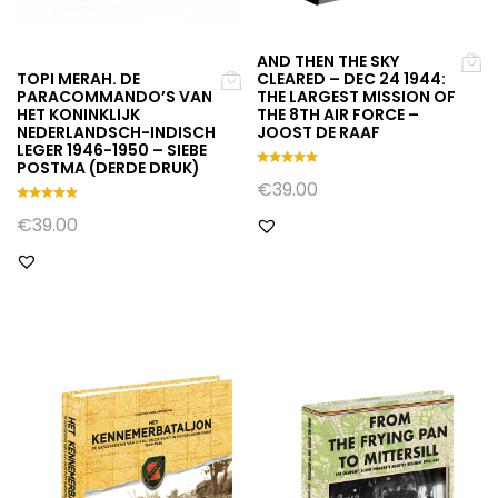
AND THEN THE SKY
TOPI MERAH. DE
CLEARED – DEC 24 1944:
PARACOMMANDO’S VAN
THE LARGEST MISSION OF
HET KONINKLIJK
THE 8TH AIR FORCE –
NEDERLANDSCH-INDISCH
JOOST DE RAAF
LEGER 1946-1950 – SIEBE
POSTMA (DERDE DRUK)
Gewaarde
€
39.00
erd
5.00
Gewaarde
€
39.00
uit 5
erd
5.00
uit 5