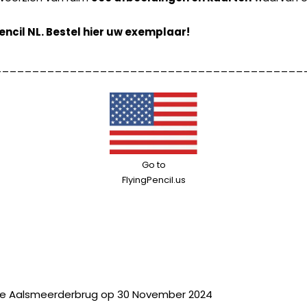
encil NL.
Bestel hier uw exemplaar!
_________________________________________
Go to
FlyingPencil.us
 te Aalsmeerderbrug op 30 November 2024