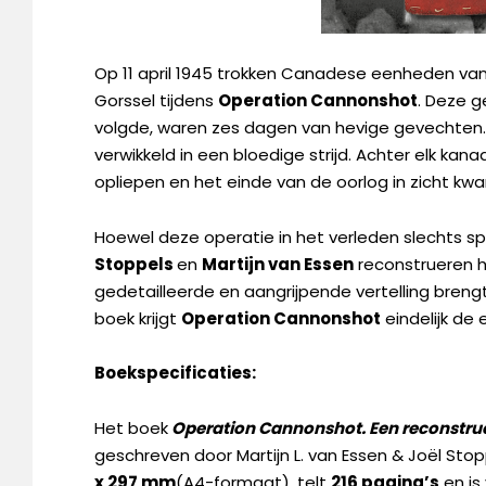
Op 11 april 1945 trokken Canadese eenheden va
Gorssel tijdens
Operation Cannonshot
. Deze g
volgde, waren zes dagen van hevige gevechten. 
verwikkeld in een bloedige strijd. Achter elk kan
opliepen en het einde van de oorlog in zicht k
Hoewel deze operatie in het verleden slechts sp
Stoppels
en
Martijn van Essen
reconstrueren h
gedetailleerde en aangrijpende vertelling breng
boek krijgt
Operation Cannonshot
eindelijk de
Boekspecificaties:
Het boek
Operation Cannonshot. Een reconstructi
geschreven door Martijn L. van Essen & Joël Stopp
x 297 mm
(A4-formaat), telt
216 pagina’s
en is