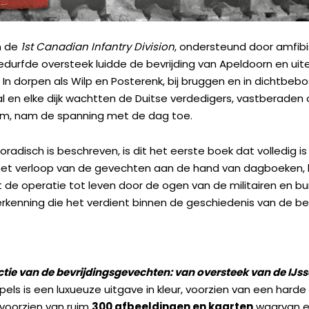
n de
1st Canadian Infantry Division
, ondersteund door amfibis
edurfde oversteek luidde de bevrijding van Apeldoorn en uite
In dorpen als Wilp en Posterenk, bij bruggen en in dichtb
aal en elke dijk wachtten de Duitse verdedigers, vastberaden o
wam, nam de spanning met de dag toe.
oradisch is beschreven, is dit het eerste boek dat volledig 
et verloop van de gevechten aan de hand van dagboeken, b
t de operatie tot leven door de ogen van de militairen en b
 erkenning die het verdient binnen de geschiedenis van de be
e van de bevrijdingsgevechten: van oversteek van de IJssel
els is een luxueuze uitgave in kleur, voorzien van een harde 
 voorzien van ruim
300 afbeeldingen en kaarten
waarvan ee