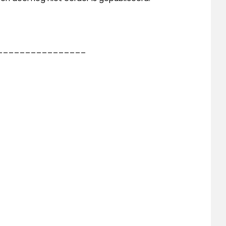
________________