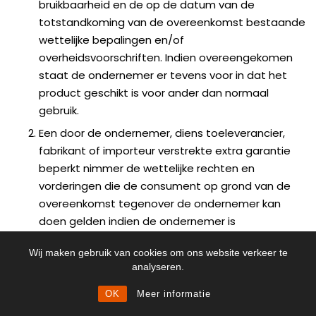
bruikbaarheid en de op de datum van de
totstandkoming van de overeenkomst bestaande
wettelijke bepalingen en/of
overheidsvoorschriften. Indien overeengekomen
staat de ondernemer er tevens voor in dat het
product geschikt is voor ander dan normaal
gebruik.
Een door de ondernemer, diens toeleverancier,
fabrikant of importeur verstrekte extra garantie
beperkt nimmer de wettelijke rechten en
vorderingen die de consument op grond van de
overeenkomst tegenover de ondernemer kan
doen gelden indien de ondernemer is
tekortgeschoten in de nakoming van zijn deel van
Wij maken gebruik van cookies om ons website verkeer te
de overeenkomst.
analyseren.
Onder extra garantie wordt verstaan iedere
OK
Meer informatie
verbintenis van de ondernemer, diens
toeleverancier, importeur of producent waarin