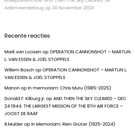
Boekpresentatie ‘And Then The Sky Cleared’ te
Aalsmeerderbrug op 30 November 2024
Recente reacties
Mark van Loosen
op
OPERATION CANNONSHOT – MARTIJN
L. VAN ESSEN & JOËL STOPPELS
Willem Bosch
op
OPERATION CANNONSHOT – MARTIJN L.
VAN ESSEN & JOËL STOPPELS
Manon
op
In memoriam: Chris Muru (1985-2025)
Donald F. Kilburg jr.
op
AND THEN THE SKY CLEARED – DEC
24 1944: THE LARGEST MISSION OF THE 8TH AIR FORCE –
JOOST DE RAAF
R.Mulder
op
In Memoriam: Rien Grüter (1925-2024)