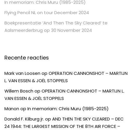
In memoriam: Chris Muru (1985-2025)
Flying Pencil NL on tour December 2024
Boekpresentatie ‘And Then The Sky Cleared’ te
Aalsmeerderbrug op 30 November 2024
Recente reacties
Mark van Loosen
op
OPERATION CANNONSHOT – MARTIJN
L. VAN ESSEN & JOËL STOPPELS
Willem Bosch
op
OPERATION CANNONSHOT – MARTIJN L.
VAN ESSEN & JOËL STOPPELS
Manon
op
In memoriam: Chris Muru (1985-2025)
Donald F. Kilburg jr.
op
AND THEN THE SKY CLEARED – DEC
24 1944: THE LARGEST MISSION OF THE 8TH AIR FORCE –