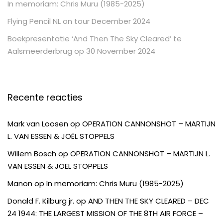
In memoriam: Chris Muru (1985-2025)
Flying Pencil NL on tour December 2024
Boekpresentatie ‘And Then The Sky Cleared’ te
Aalsmeerderbrug op 30 November 2024
Recente reacties
Mark van Loosen
op
OPERATION CANNONSHOT – MARTIJN
L. VAN ESSEN & JOËL STOPPELS
Willem Bosch
op
OPERATION CANNONSHOT – MARTIJN L.
VAN ESSEN & JOËL STOPPELS
Manon
op
In memoriam: Chris Muru (1985-2025)
Donald F. Kilburg jr.
op
AND THEN THE SKY CLEARED – DEC
24 1944: THE LARGEST MISSION OF THE 8TH AIR FORCE –