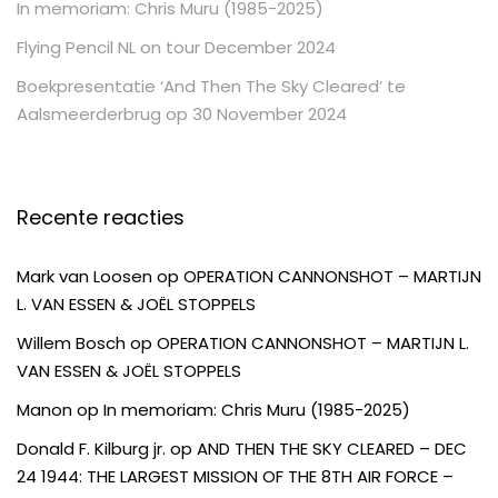
In memoriam: Chris Muru (1985-2025)
Flying Pencil NL on tour December 2024
Boekpresentatie ‘And Then The Sky Cleared’ te
Aalsmeerderbrug op 30 November 2024
Recente reacties
Mark van Loosen
op
OPERATION CANNONSHOT – MARTIJN
L. VAN ESSEN & JOËL STOPPELS
Willem Bosch
op
OPERATION CANNONSHOT – MARTIJN L.
VAN ESSEN & JOËL STOPPELS
Manon
op
In memoriam: Chris Muru (1985-2025)
Donald F. Kilburg jr.
op
AND THEN THE SKY CLEARED – DEC
24 1944: THE LARGEST MISSION OF THE 8TH AIR FORCE –