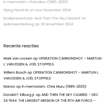
In memoriam: Chris Muru (1985-2025)
Flying Pencil NL on tour December 2024
Boekpresentatie ‘And Then The Sky Cleared’ te
Aalsmeerderbrug op 30 November 2024
Recente reacties
Mark van Loosen
op
OPERATION CANNONSHOT – MARTIJN
L. VAN ESSEN & JOËL STOPPELS
Willem Bosch
op
OPERATION CANNONSHOT – MARTIJN L.
VAN ESSEN & JOËL STOPPELS
Manon
op
In memoriam: Chris Muru (1985-2025)
Donald F. Kilburg jr.
op
AND THEN THE SKY CLEARED – DEC
24 1944: THE LARGEST MISSION OF THE 8TH AIR FORCE –