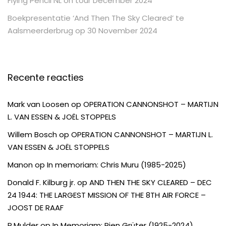
Flying Pencil NL on tour December 2024
Boekpresentatie ‘And Then The Sky Cleared’ te
Aalsmeerderbrug op 30 November 2024
Recente reacties
Mark van Loosen
op
OPERATION CANNONSHOT – MARTIJN
L. VAN ESSEN & JOËL STOPPELS
Willem Bosch
op
OPERATION CANNONSHOT – MARTIJN L.
VAN ESSEN & JOËL STOPPELS
Manon
op
In memoriam: Chris Muru (1985-2025)
Donald F. Kilburg jr.
op
AND THEN THE SKY CLEARED – DEC
24 1944: THE LARGEST MISSION OF THE 8TH AIR FORCE –
JOOST DE RAAF
R.Mulder
op
In Memoriam: Rien Grüter (1925-2024)