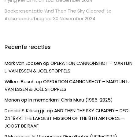
Flying Pencil NL on tour December 2024
Boekpresentatie ‘And Then The Sky Cleared’ te
Aalsmeerderbrug op 30 November 2024
Recente reacties
Mark van Loosen
op
OPERATION CANNONSHOT – MARTIJN
L. VAN ESSEN & JOËL STOPPELS
Willem Bosch
op
OPERATION CANNONSHOT – MARTIJN L.
VAN ESSEN & JOËL STOPPELS
Manon
op
In memoriam: Chris Muru (1985-2025)
Donald F. Kilburg jr.
op
AND THEN THE SKY CLEARED – DEC
24 1944: THE LARGEST MISSION OF THE 8TH AIR FORCE –
JOOST DE RAAF
R.Mulder
op
In Memoriam: Rien Grüter (1925-2024)