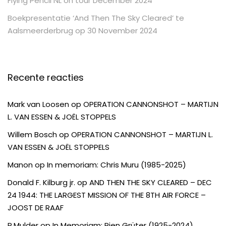
Flying Pencil NL on tour December 2024
Boekpresentatie ‘And Then The Sky Cleared’ te
Aalsmeerderbrug op 30 November 2024
Recente reacties
Mark van Loosen
op
OPERATION CANNONSHOT – MARTIJN
L. VAN ESSEN & JOËL STOPPELS
Willem Bosch
op
OPERATION CANNONSHOT – MARTIJN L.
VAN ESSEN & JOËL STOPPELS
Manon
op
In memoriam: Chris Muru (1985-2025)
Donald F. Kilburg jr.
op
AND THEN THE SKY CLEARED – DEC
24 1944: THE LARGEST MISSION OF THE 8TH AIR FORCE –
JOOST DE RAAF
R.Mulder
op
In Memoriam: Rien Grüter (1925-2024)