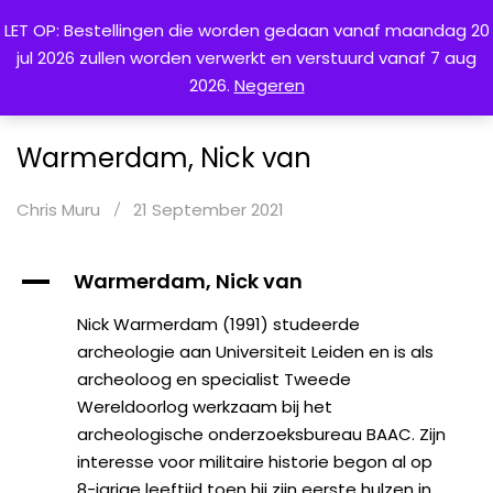
LET OP: Bestellingen die worden gedaan vanaf maandag 20
jul 2026 zullen worden verwerkt en verstuurd vanaf 7 aug
0
2026.
Negeren
Warmerdam, Nick van
Chris Muru
21 September 2021
A
Warmerdam, Nick van
Nick Warmerdam (1991) studeerde
archeologie aan Universiteit Leiden en is als
archeoloog en specialist Tweede
Wereldoorlog werkzaam bij het
archeologische onderzoeksbureau BAAC. Zijn
interesse voor militaire historie begon al op
8-jarige leeftijd toen hij zijn eerste hulzen in