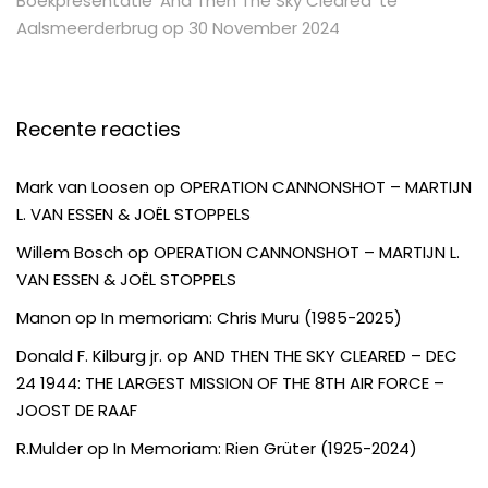
Boekpresentatie ‘And Then The Sky Cleared’ te
Aalsmeerderbrug op 30 November 2024
Recente reacties
Mark van Loosen
op
OPERATION CANNONSHOT – MARTIJN
L. VAN ESSEN & JOËL STOPPELS
Willem Bosch
op
OPERATION CANNONSHOT – MARTIJN L.
VAN ESSEN & JOËL STOPPELS
Manon
op
In memoriam: Chris Muru (1985-2025)
Donald F. Kilburg jr.
op
AND THEN THE SKY CLEARED – DEC
24 1944: THE LARGEST MISSION OF THE 8TH AIR FORCE –
JOOST DE RAAF
R.Mulder
op
In Memoriam: Rien Grüter (1925-2024)