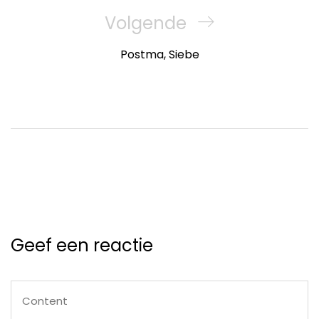
Next
Volgende
Post
Postma, Siebe
Geef een reactie