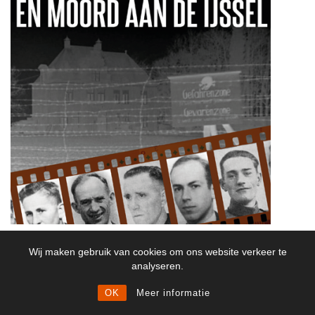
SPIONAGE, ARRESTATIES EN MOORD AAN DE
Wij maken gebruik van cookies om ons website verkeer te
IJSSEL – Huub van Sabben
analyseren.
5 Maart 2020
OK
Meer informatie