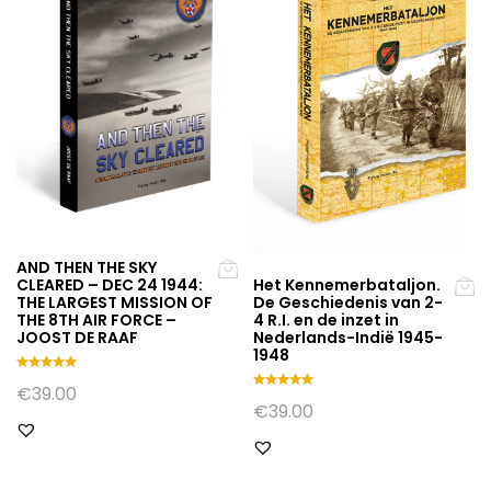
AND THEN THE SKY
Het Kennemerbataljon.
CLEARED – DEC 24 1944:
De Geschiedenis van 2-
THE LARGEST MISSION OF
4 R.I. en de inzet in
THE 8TH AIR FORCE –
Nederlands-Indië 1945-
JOOST DE RAAF
1948
Gewaarde
€
39.00
erd
Gewaarde
€
39.00
5.00
erd
uit 5
5.00
uit 5