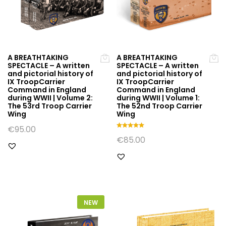
A BREATHTAKING
A BREATHTAKING
SPECTACLE – A written
SPECTACLE – A written
and pictorial history of
and pictorial history of
IX TroopCarrier
IX TroopCarrier
Command in England
Command in England
during WWII | Volume 2:
during WWII | Volume 1:
The 53rd Troop Carrier
The 52nd Troop Carrier
Wing
Wing
€
95.00
Gewaarde
€
85.00
erd
5.00
uit 5
NEW