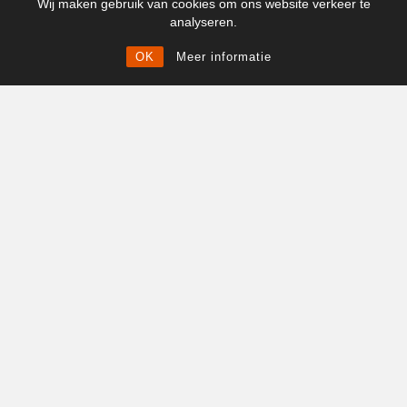
Wij maken gebruik van cookies om ons website verkeer te
analyseren.
OK
Meer informatie
Ontsnapt uit de
Otto Smik – De
Führerbunker – Luc
Tsjechoslowaakse
Vanhixe
oorlogsvlieger die twee
keer in Nederland
€
29.00
neerstortte
€
29.00