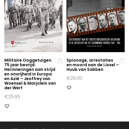
Militaire Ooggetuigen.
Spionage, arrestaties
75 jaar bevrijd:
en moord aan de IJssel –
Herinneringen aan strijd
Huub van Sabben
en onvrijheid in Europa
€
29.00
en Azië – Jeoffrey van
Woensel & Marjolein van
der Werf
€
25.95