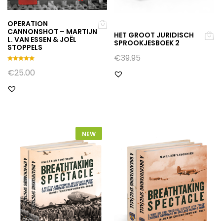
OPERATION
CANNONSHOT – MARTIJN
HET GROOT JURIDISCH
L. VAN ESSEN & JOËL
SPROOKJESBOEK 2
STOPPELS
€
39.95
Gewaarde
€
25.00
erd
5.00
uit 5
NEW