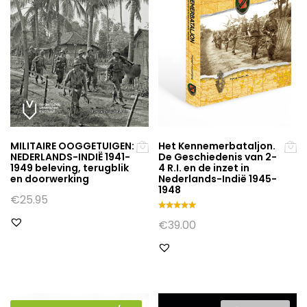
Het Kennemerbataljon.
MILITAIRE OOGGETUIGEN:
De Geschiedenis van 2-
NEDERLANDS-INDIË 1941-
4 R.I. en de inzet in
1949 beleving, terugblik
Nederlands-Indië 1945-
en doorwerking
1948
€
25.95
Gewaarde
€
39.00
erd
5.00
uit 5