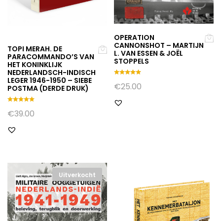
OPERATION
CANNONSHOT – MARTIJN
TOPI MERAH. DE
L. VAN ESSEN & JOËL
PARACOMMANDO’S VAN
STOPPELS
HET KONINKLIJK
NEDERLANDSCH-INDISCH
LEGER 1946-1950 – SIEBE
Gewaarde
€
25.00
POSTMA (DERDE DRUK)
erd
5.00
uit 5
Gewaarde
€
39.00
erd
5.00
uit 5
Uitverkocht