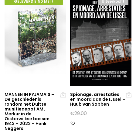
GELEVERD EIND MEI /
Uitverkocht
BEGIN JUNI
MANNEN IN PYJAMA’S –
Spionage, arrestaties
De geschiedenis
en moord aan de IJssel –
rondom het Duitse
Huub van Sabben
munitiedepot AML
€
29.00
Merkur in de
Oisterwijkse bossen
1943 – 2022 – Henk
Neggers