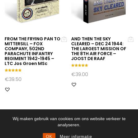
FROM THE FRYING PAN TO
AND THEN THE SKY
MITTERSILL – FOX
CLEARED – DEC 24 1944:
COMPANY, 502ND
THE LARGEST MISSION OF
PARACHUTE INFANTRY
THE 8TH AIR FORCE –
REGIMENT 1942-1945 –
JOOST DE RAAF
LTC Jos Groen MSc
Gewaarde
€
39.00
erd
Gewaarde
€
39.50
5.00
erd
uit 5
5.00
uit 5
Wij maken gebruik van cookies om ons website verkeer te
analyseren.
OK
Meer informatie